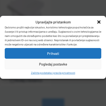
Naziv Z-
A
Upravljajte pristankom
Da bismo pružili najbolje iskustvo, koristimo tehnologije poput kolačića za
čuvanje i/ili pristup informacijama o uređaju. Suglasnost s ovim tehnologijama će
nam omogućiti da obrađujemo podatke kao što su ponašanje pri pregledavanju
Salvete 1-slojne 33x33 cm
ili jedinstveni ID-ovi na ovoj web stranici. Nepristanak ili povlačenje suglasnosti
100/1 bijele
može negativno utjecati na određene karakteristike i funkcije.
Kat. broj:
55216
Prihvati
Cijena:
0,90 €
+
PDV
Pogledaj postavke
Raspoloživo odmah
Zaštita podataka i pravila privatnosti
Dodaj u košaricu