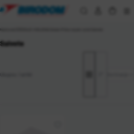
Naslovna
\
ČIŠĆENJE I HIGIJENA
\
Ostalo
\
Pribor za jelo i piće
\
Salvete
Salvete
Zadano
Ukupno:
1
artikl
Sortiranje
Najviša
cijena
Najniža
cijena
Naziv A-
Z