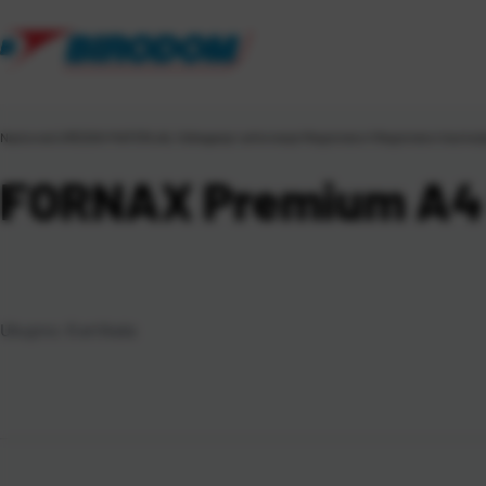
Naslovna
\
UREDSKI MATERIJAL
\
Odlaganje i arhiviranje
\
Registratori
\
Registratori bez kuti
FORNAX Premium A4
Ukupno:
6
artikala