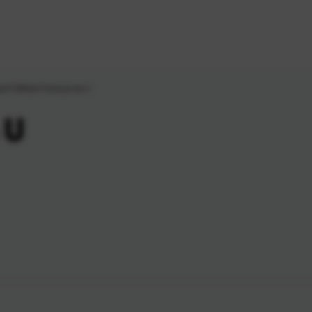
je
\
FORNAX Premium A4 U
 U