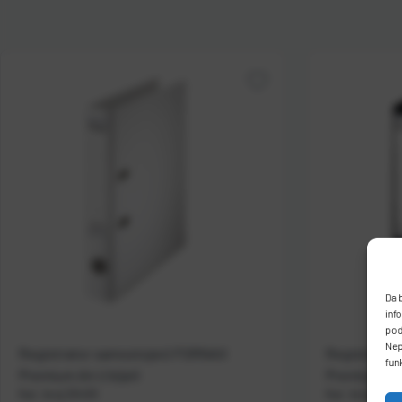
Da 
inf
pod
Nep
Registrator samostojeći FORNAX
Registrato
fun
Premium A4 U bijeli
Premium A4 
Kat. broj:
25430
Kat. broj:
2543