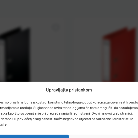
Upravljajte pristankom
bismo pružili najbolje iskustvo, koristimo tehnologije poput kolačića za čuvanje i/ili prist
ormacijama o uređaju. Suglasnost s ovim tehnologijama će nam omogućiti da obrađujemo
atke kao što su ponašanje pri pregledavanju ili jedinstveni ID-ovi na ovoj web stranici.
ristanak ili povlačenje suglasnosti može negativno utjecati na određene karakteristike i
r samostojeći FORNAX
Registrator samostojeći 
kcije.
U crni
Premium A4 U crveni
3-1
Kat. broj:
25361