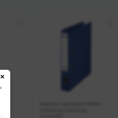
Zaboravili ste lozinku?
Z
Naziv Z-
A
REGISTRIRAJ SE KAO B2B KORISNIK
up
FORNAX
Registrator samostojeći FORNAX
Premium A4 U tamno plavi
Kat. broj:
25292