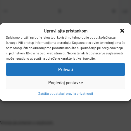
rol
Upravljajte pristankom
Da bismo pružili najbolje iskustvo, koristimo tehnologije poput kolačića za
čuvanje i/ili pristup informacijama o uređaju. Suglasnost s ovim tehnologijama će
DODAJ U KOŠARICU
nam omogućiti da obrađujemo podatke kao što su ponašanje pri pregledavanju
ili jedinstveni ID-ovi na ovoj web stranici. Nepristanak ili povlačenje suglasnosti
može negativno utjecati na određene karakteristike i funkcije.
Prihvati
Pogledaj postavke
Zaštita podataka i pravila privatnosti
OPIS PROIZVODA
Vreća za smeće s vezicom.