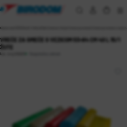
Naslovna
\
ČIŠĆENJE I HIGIJENA
\
Vrećice i folije
\
Vreće za smeće
\
Vreće za smeće s vezico
VREĆE ZA SMEĆE S VEZICOM 53×64 CM 40 L 15/1
ŽUTE
Raspoloživo odmah
Kat. broj:
55693