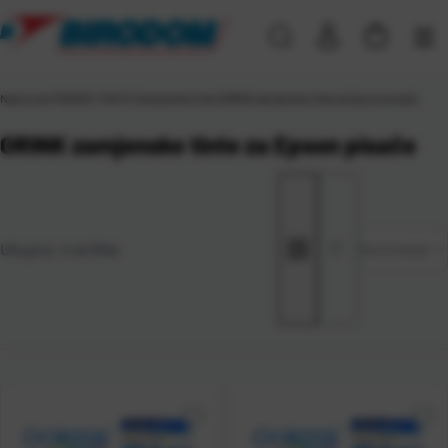
Naslovna
\
TONERI I TINTE
\
Zamjenske tinte
\
ORINK zamjenske tinte za Epson pisače
ORINK zamjenske tinte za Epson pisače
Zadano
Ukupno:
4
artikla
Sortiranje
Najviša
cijena
Najniža
cijena
Naziv A-
Z
Naziv Z-