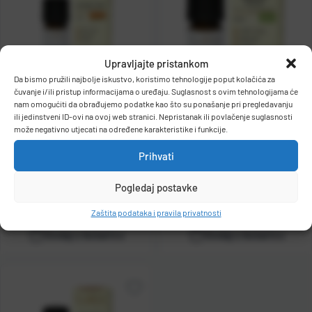
Upravljajte pristankom
Da bismo pružili najbolje iskustvo, koristimo tehnologije poput kolačića za
čuvanje i/ili pristup informacijama o uređaju. Suglasnost s ovim tehnologijama će
nam omogućiti da obrađujemo podatke kao što su ponašanje pri pregledavanju
Eterično ulje za difuzor Flora
Eterično ulje za difuzor Flora
ili jedinstveni ID-ovi na ovoj web stranici. Nepristanak ili povlačenje suglasnosti
10 ml Lavanda Vera Demeter
10 ml Naranča slatka
može negativno utjecati na određene karakteristike i funkcije.
Kat. broj:
75208
Kat. broj:
75206
Prihvati
Cijena:
11,55 €
Cijena:
10,30 €
+
PDV
+
PDV
Pogledaj postavke
Raspoloživo odmah
Raspoloživo odmah
Zaštita podataka i pravila privatnosti
Dodaj u košaricu
Dodaj u košaricu