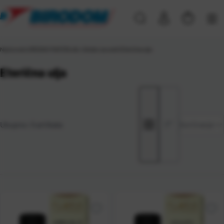
Naslovna
\
UREDSKI MATERIJAL
\
Ostalo za ured
\
Eterična ulja
Eterična ulja
Zadano
Ukupno:
5
artikala
Sortiranje
Najviša
cijena
Najniža
cijena
Naziv A-
Z
Naziv Z-