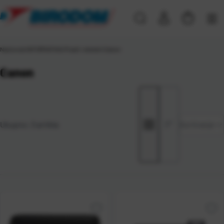
Naslovna
\
INFORMATIKA
\
Pisači i skeneri
\
Canon
Canon
Zadano
Ukupno:
3
artikla
Sortiranje
Najviša
cijena
Najniža
cijena
Naziv A-
Z
Naziv Z-