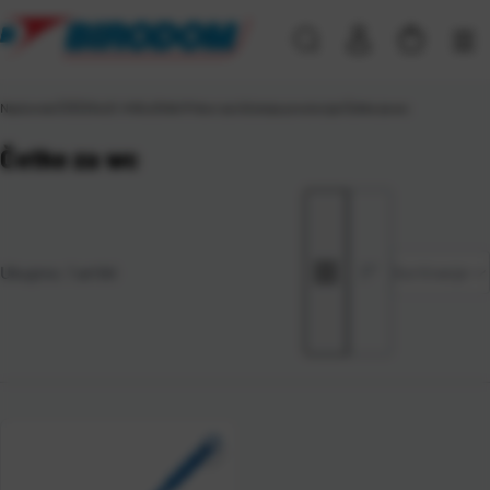
Naslovna
\
ČIŠĆENJE I HIGIJENA
\
Pribor za čišćenje prostorija
\
Četke za wc
Četke za wc
Zadano
Ukupno:
1
artikl
Sortiranje
Najviša
cijena
Najniža
cijena
Naziv A-
Z