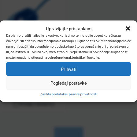
Naziv Z-
A
Upravljajte pristankom
Da bismo pružili najbolje iskustvo, koristimo tehnologije poput kolačića za
čuvanje i/ili pristup informacijama o uređaju. Suglasnost s ovim tehnologijama će
nam omogućiti da obrađujemo podatke kao što su ponašanje pri pregledavanju
Toalet-četka za WC s
ili jedinstveni ID-ovi na ovoj web stranici. Nepristanak ili povlačenje suglasnosti
postoljem
može negativno utjecati na određene karakteristike i funkcije.
Kat. broj:
55303
Prihvati
Cijena:
1,74 €
+
PDV
Pogledaj postavke
Raspoloživo odmah
Zaštita podataka i pravila privatnosti
Dodaj u košaricu