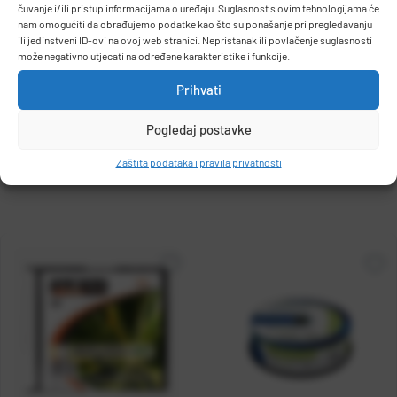
čuvanje i/ili pristup informacijama o uređaju. Suglasnost s ovim tehnologijama će
kom
nam omogućiti da obrađujemo podatke kao što su ponašanje pri pregledavanju
ili jedinstveni ID-ovi na ovoj web stranici. Nepristanak ili povlačenje suglasnosti
može negativno utjecati na određene karakteristike i funkcije.
Prihvati
DODAJ U KOŠARICU
Pogledaj postavke
Zaštita podataka i pravila privatnosti