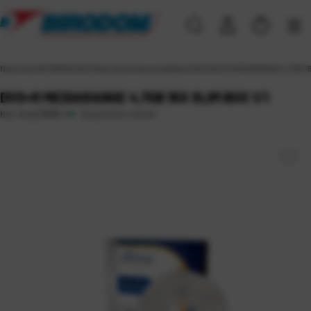
Naslovna
\
INFORMATIKA
\
Mediji za pohranu podataka
\
DVD
\
DVD+R MEDIARANGE 4,7GB 16x
DVD+R MEDIARANGE 4,7GB 16X SLIM BOX 1/1
Raspoloživo odmah
Kat. broj:
25685-4