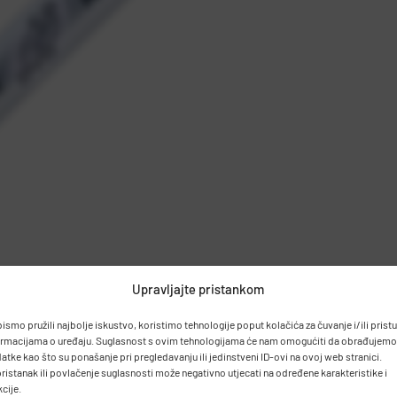
Upravljajte pristankom
bismo pružili najbolje iskustvo, koristimo tehnologije poput kolačića za čuvanje i/ili prist
ormacijama o uređaju. Suglasnost s ovim tehnologijama će nam omogućiti da obrađujemo
atke kao što su ponašanje pri pregledavanju ili jedinstveni ID-ovi na ovoj web stranici.
ristanak ili povlačenje suglasnosti može negativno utjecati na određene karakteristike i
kcije.