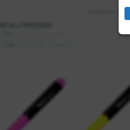
Podijelite na:
DETALJI PROIZVODA
Boja
Crvena
Vrsta
Flomaster