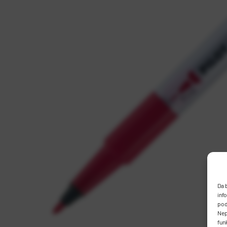
Da 
inf
pod
Nep
fun