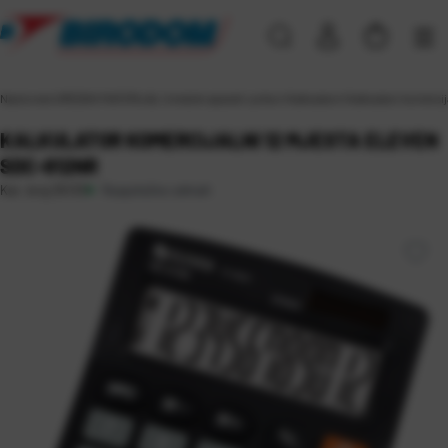
Naslovna
\
UREDSKI MATERIJAL
\
Uredski aparati i pribor
\
Kalkulatori
\
Kalkulator komerci
KALKULATOR KOMERCIJALNI 12 MJESTA ELEVEN
SDC-812NR
Raspoloživo odmah
Kat. broj:
35133