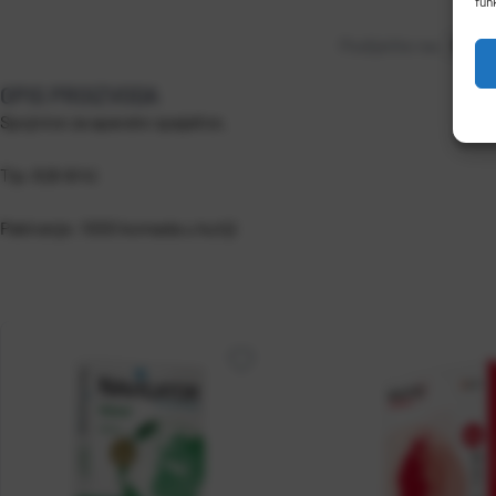
fun
Podijelite na:
OPIS PROIZVODA
Spojnice za aparate spajalice.
Tip: 6 (8-6/4)
Pakiranje: 1000 komada u kutiji