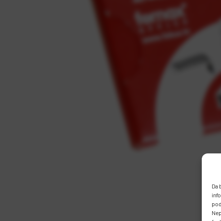
Da 
inf
pod
Nep