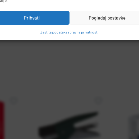
kcije.
Prihvati
Pogledaj postavke
Zaštita podataka i pravila privatnosti