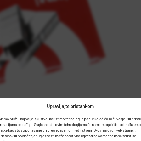
Upravljajte pristankom
bismo pružili najbolje iskustvo, koristimo tehnologije poput kolačića za čuvanje i/ili prist
ormacijama o uređaju. Suglasnost s ovim tehnologijama će nam omogućiti da obrađujemo
atke kao što su ponašanje pri pregledavanju ili jedinstveni ID-ovi na ovoj web stranici.
ristanak ili povlačenje suglasnosti može negativno utjecati na određene karakteristike i