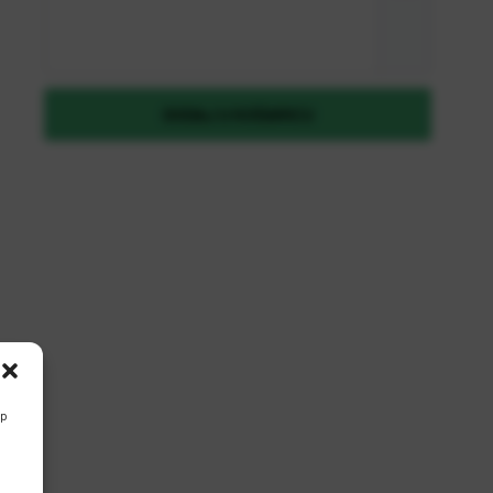
Zaboravili ste lozinku?
DODAJ U KOŠARICU
REGISTRIRAJ SE KAO B2B KORISNIK
up