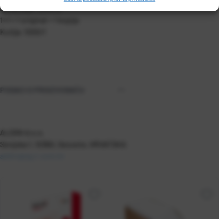
Dimenzije: 234x12"
1+1 = 1 original + 1 kopija
Kutija: 1000/1
PODACI O PROIZVOĐAČU
ALDINI d.o.o.
Senjska 1, 10360, Sesvete, HRVATSKA
aldini@zg.t-com.hr