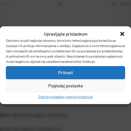
kom
Upravljajte pristankom
DODAJ U KOŠARICU
Da bismo pružili najbolje iskustvo, koristimo tehnologije poput kolačića za
čuvanje i/ili pristup informacijama o uređaju. Suglasnost s ovim tehnologijama će
nam omogućiti da obrađujemo podatke kao što su ponašanje pri pregledavanju
ili jedinstveni ID-ovi na ovoj web stranici. Nepristanak ili povlačenje suglasnosti
može negativno utjecati na određene karakteristike i funkcije.
Prihvati
Pogledaj postavke
OPIS PROIZVODA
Zaštita podataka i pravila privatnosti
Bijeli vakumirani papir u listićima.
Dimenzije papira: 6,5x9,5x5 cm