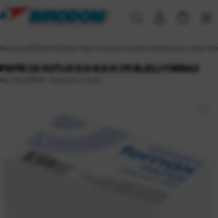
Naslovna
\
UREDSKI MATERIJAL
\
Papir i proizvodi od papira
\
Uredski papirići, kutije i stal
PAPIR ZA KUTIJU 6,5×9,5×5 CM BIJELI FORNAX
Raspoloživo odmah
Kat. broj:
10331