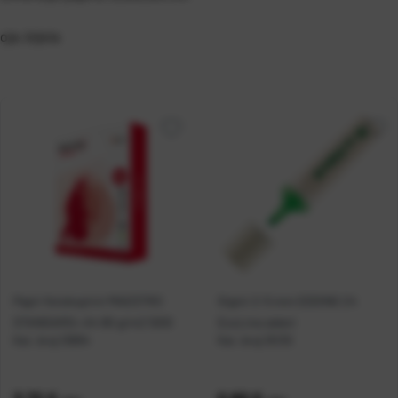
oja: bijela
Papir fotokopirni MAESTRO
Signir 2-5 mm EDDING 24
STANDARD+ A4 80 g/m2 500l
EcoLine zeleni
Kat. broj:
10894
Kat. broj:
16130