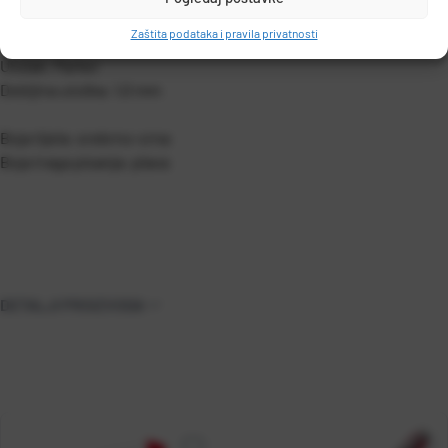
Vrh od nehrđajućeg čelika i kromirana klipsa.
Zaštita podataka i pravila privatnosti
Uložak: Parker
Debljina uloška: 1,0 mm
Boja tijela: srebrno-crna
Boja traga pisanja: plava
DETALJI PROIZVODA