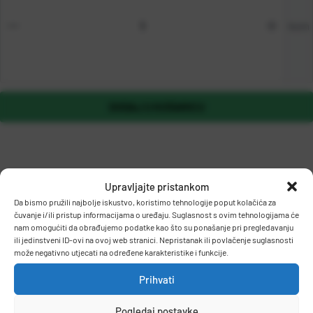
kom
DODAJ U KOŠARICU
Upravljajte pristankom
Da bismo pružili najbolje iskustvo, koristimo tehnologije poput kolačića za
čuvanje i/ili pristup informacijama o uređaju. Suglasnost s ovim tehnologijama će
nam omogućiti da obrađujemo podatke kao što su ponašanje pri pregledavanju
OPIS PROIZVODA
ili jedinstveni ID-ovi na ovoj web stranici. Nepristanak ili povlačenje suglasnosti
može negativno utjecati na određene karakteristike i funkcije.
Prihvati
Klasična Parker olovka kombinirana od plastike i metala s
pritisnim mehanizmom.
Pogledaj postavke