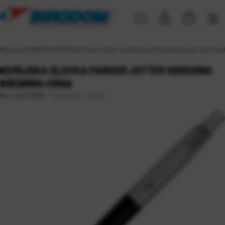
Naslovna
\
UREDSKI MATERIJAL
\
Pisaći, crtaći i ostali pribor
\
Kemijske olovke, roleri i ulo
KEMIJSKA OLOVKA PARKER JOTTER S0032990
SREBRNO-CRNA
Raspoloživo odmah
Kat. broj:
15109