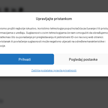
Upravljajte pristankom
mehanizmom, plastičnom klipsom i gumiranim ergonomskim
bismo pružili najbolje iskustvo, koristimo tehnologije poput kolačića za čuvanje i/ili prist
ormacijama o uređaju. Suglasnost s ovim tehnologijama će nam omogućiti da obrađujemo
atke kao što su ponašanje pri pregledavanju ili jedinstveni ID-ovi na ovoj web stranici.
ristanak ili povlačenje suglasnosti može negativno utjecati na određene karakteristike i
kcije.
Prihvati
Pogledaj postavke
Zaštita podataka i pravila privatnosti
ČU