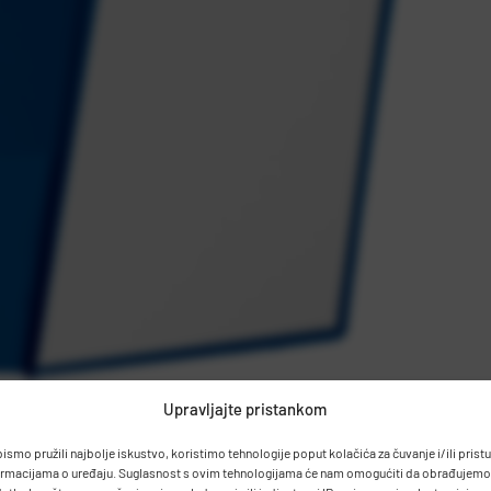
Upravljajte pristankom
bismo pružili najbolje iskustvo, koristimo tehnologije poput kolačića za čuvanje i/ili prist
ormacijama o uređaju. Suglasnost s ovim tehnologijama će nam omogućiti da obrađujemo