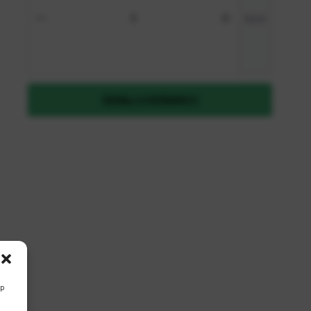
Zaboravili ste lozinku?
kom
REGISTRIRAJ SE KAO B2B KORISNIK
DODAJ U KOŠARICU
up