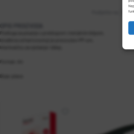
pod
Nep
fun
Podijelite na:
OPIS PROIZVODA
Podloga za pisanje s preklopom i metalnim klipom.
Izrađena od kartona koji je presvučen PP-om.
Ima kvačicu za vješanje i džep.
Format: A4
Boja: plava