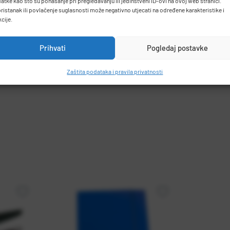
atke kao što su ponašanje pri pregledavanju ili jedinstveni ID-ovi na ovoj web stranici.
ristanak ili povlačenje suglasnosti može negativno utjecati na određene karakteristike i
kcije.
Prihvati
Pogledaj postavke
Zaštita podataka i pravila privatnosti