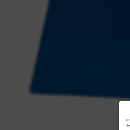
Da 
inf