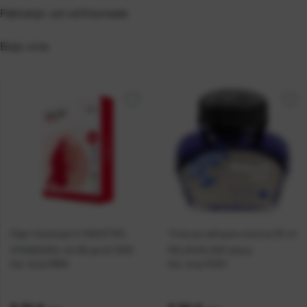
Pakiranje: set od 6 komada
Boja: crna
Papir fotokopirni MAESTRO
Tinta za nalivpero bočica 30 ml
STANDARD+ A4 80 g/m2 500l
PELIKAN 4001 plava
Kat. broj:
10894
Kat. broj:
15253