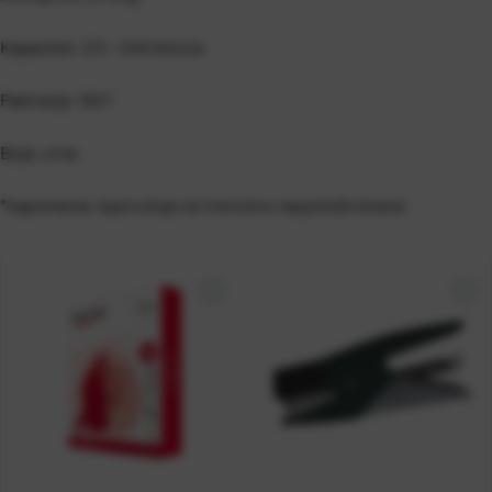
Kapacitet: 211 - 245 listova
Pakiranje: 50/1
Boja: crna
*napomena: isporučuje se trenutno raspoloživ brand.