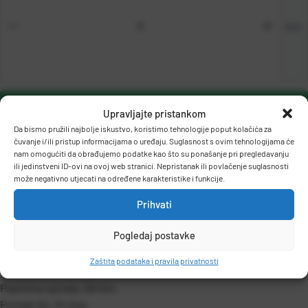
kut
DODAJ U KOŠARICU
Upravljajte pristankom
Da bismo pružili najbolje iskustvo, koristimo tehnologije poput kolačića za
čuvanje i/ili pristup informacijama o uređaju. Suglasnost s ovim tehnologijama će
nam omogućiti da obrađujemo podatke kao što su ponašanje pri pregledavanju
ili jedinstveni ID-ovi na ovoj web stranici. Nepristanak ili povlačenje suglasnosti
može negativno utjecati na određene karakteristike i funkcije.
Prihvati
OPIS PROIZVODA
Pogledaj postavke
Zaštita podataka i pravila privatnosti
Plastična spirala, 28 mm.
Format A4, 21 ring.