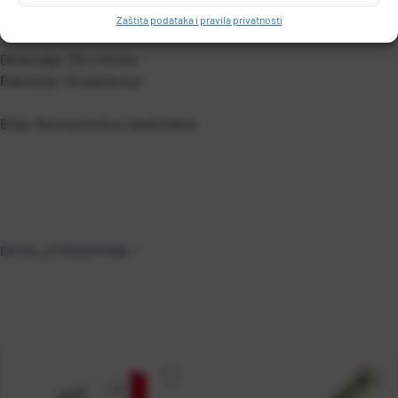
Mogućnost višekratnog korištenja.
Zaštita podataka i pravila privatnosti
Dimenzije: 25 x 43 mm
Pakiranje: 50 zastavica
Boja: fluorescentno narančasta
DETALJI PROIZVODA