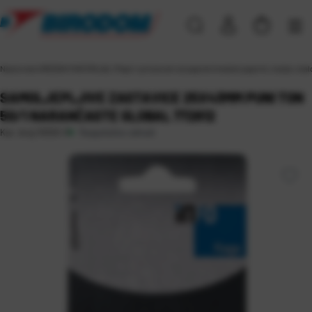
Naslovna
\
UREDSKI MATERIJAL
\
Papir i proizvodi od papira
\
Uredski papirići, kutije i stal
SAMOLJEPLJIVE ZASTAVICE 25X43MM PUNI TON
50/1 NARANČASTE GLOBAL 772812
Raspoloživo odmah
Kat. broj:
10320-3