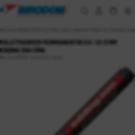
Naslovna
\
UREDSKI MATERIJAL
\
Pisaći, crtaći i ostali pribor
\
Signiri, per. flomasteri, pal
PALETMARKER PERMANENTNI O.V. 1,5-3 MM
EDDING 300 CRNI
Raspoloživo odmah
Kat. broj:
15507