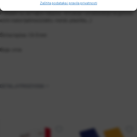
Zaštita podataka i pravila privatnosti
Okrugli vrh, vodootporan.
Prikladni su za trajne natpise, isticanja i označavanja na gotovo
svim materijalima (staklo, metal, plastika...)
Širina ispisa: 1,5-3 mm
Boja: crna
DETALJI PROIZVODA