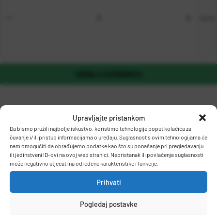
kom
DODAJ U KOŠARICU
Upravljajte pristankom
Da bismo pružili najbolje iskustvo, koristimo tehnologije poput kolačića za
čuvanje i/ili pristup informacijama o uređaju. Suglasnost s ovim tehnologijama će
nam omogućiti da obrađujemo podatke kao što su ponašanje pri pregledavanju
ili jedinstveni ID-ovi na ovoj web stranici. Nepristanak ili povlačenje suglasnosti
OPIS PROIZVODA
može negativno utjecati na određene karakteristike i funkcije.
Prihvati
Permanentni paletmarker s mogučnošću ponovnog punjenja.
Pogledaj postavke
Puni se Edding tušem T 25 i MTK 25.