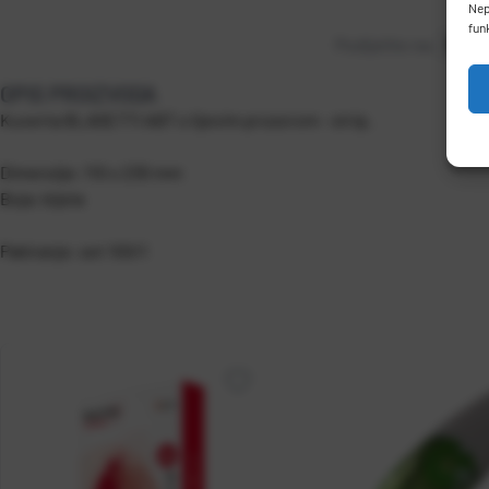
Nep
fun
Podijelite na:
OPIS PROIZVODA
Kuverta BLASETTI ABT s lijevim prozorom - strip.
Dimenzije: 110 x 230 mm
Boja: bijela
Pakiranje: set 100/1