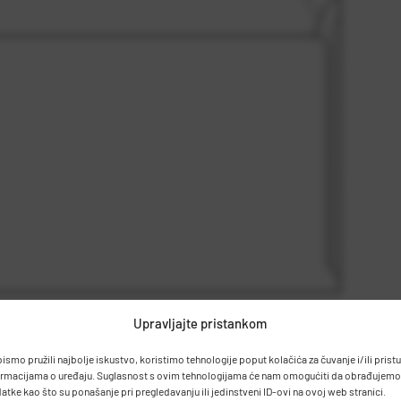
Upravljajte pristankom
bismo pružili najbolje iskustvo, koristimo tehnologije poput kolačića za čuvanje i/ili prist
ormacijama o uređaju. Suglasnost s ovim tehnologijama će nam omogućiti da obrađujemo
atke kao što su ponašanje pri pregledavanju ili jedinstveni ID-ovi na ovoj web stranici.