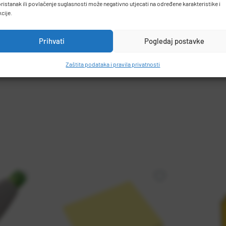
ristanak ili povlačenje suglasnosti može negativno utjecati na određene karakteristike i
kcije.
Prihvati
Pogledaj postavke
Zaštita podataka i pravila privatnosti