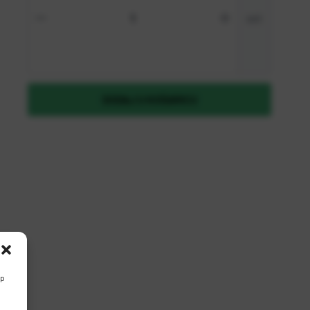
Zaboravili ste lozinku?
set
REGISTRIRAJ SE KAO B2B KORISNIK
DODAJ U KOŠARICU
up