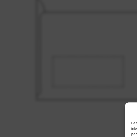
Da 
inf
pod