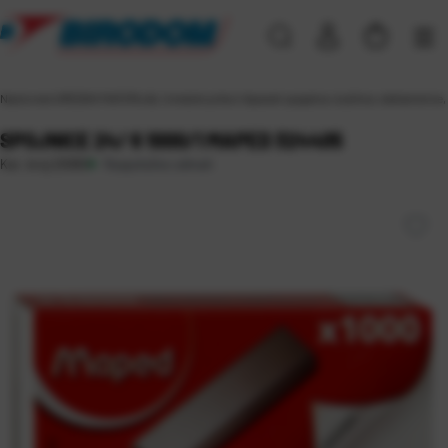
Naslovna
\
UREDSKI MATERIJAL
\
Uredski pribor
\
Aparati spajalice, bušilice, deklamerice,
SPOJNICE 24/ 6 1000/1 MAPED 324405
Raspoloživo odmah
Kat. broj:
20080