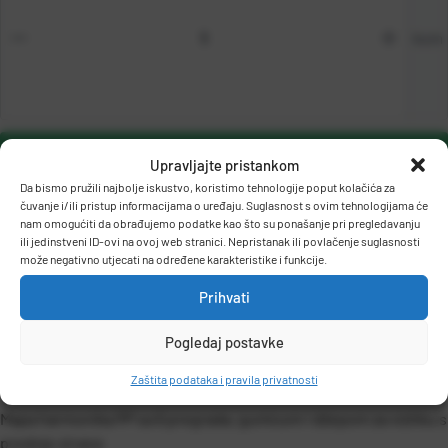
kom
DODAJ U KOŠARICU
Upravljajte pristankom
Da bismo pružili najbolje iskustvo, koristimo tehnologije poput kolačića za
čuvanje i/ili pristup informacijama o uređaju. Suglasnost s ovim tehnologijama će
nam omogućiti da obrađujemo podatke kao što su ponašanje pri pregledavanju
ili jedinstveni ID-ovi na ovoj web stranici. Nepristanak ili povlačenje suglasnosti
može negativno utjecati na određene karakteristike i funkcije.
Prihvati
OPIS PROIZVODA
Pogledaj postavke
Zaštita podataka i pravila privatnosti
Mapa harmonika PP sa 6 pregrada, gumicom i džepom za vizitku s
prednje strane