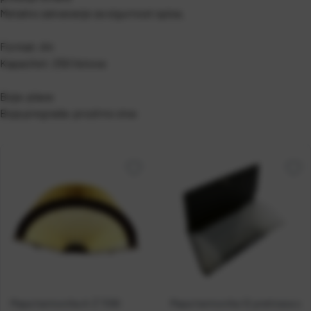
Metalno zatvaranje za sigurnost spisa.
Format: A4
Kapacitet: 250 listova
Boja: plava
Boja pregrada: prozirno siva
Mapa harmonika A-Ž TOBI
Mapa harmonika 12 pretinaca s