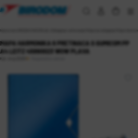
Naslovna
\
UREDSKI MATERIJAL
\
Odlaganje i arhiviranje
\
Mape za odlaganje
\
Mape harmon
MAPA HARMONIKA 6 PRETINACA S GUMICOM PP
A4 LEITZ 45890023 WOW PLAVA
Raspoloživo odmah
Kat. broj:
25261