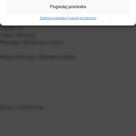
Preporučujemo za izradu memoranduma, brošura,
Pogledaj postavke
posjetnica, kalendara i sl.
Zaštita podataka i pravila privatnosti
Format: A4
Težina: 100 g/m2
Pakiranje: 100 listova u omotu
Raspoložive boje: dijamantno bijela
DETALJI PROIZVODA