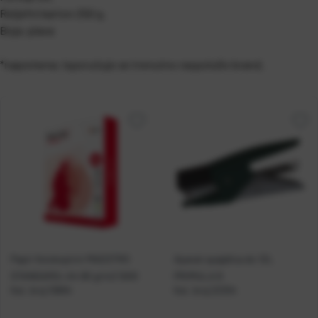
Reljefni karton 250 g.
Boja: plava
*napomena: isporučuje se trenutno raspoloživ brand.
Papir fotokopirni MAESTRO
Aparat spajalica do 12L
STANDARD+ A4 80 g/m2 500l
PRIMULA 8
Kat. broj:
10894
Kat. broj:
22304