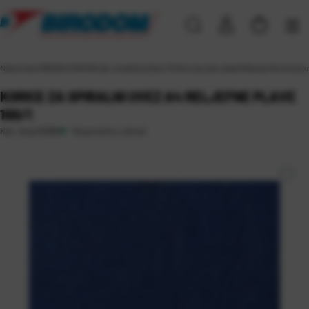
Naslovna
\
UREDSKI MATERIJAL
\
Uredski pribor
\
Pribor za uvez i plastifikaciju
\
Korice za 
KORICE ZA SPIRALNI UVEZ A4 RELJEFNE PLAVE
100/1
Raspoloživo odmah
Kat. broj:
45060