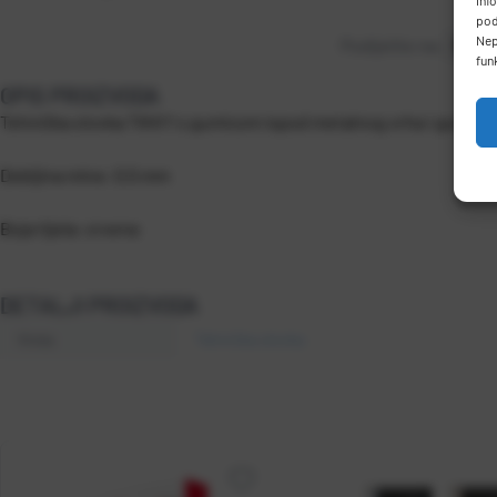
inf
pod
Nep
Podijelite na:
fun
OPIS PROIZVODA
Tehnička olovka TIKKY s gumicom ispod metalnog vrha i gumenim
Debljina mine: 0,5 mm
Boja tijela: crvena
DETALJI PROIZVODA
Vrsta
Tehnička olovka