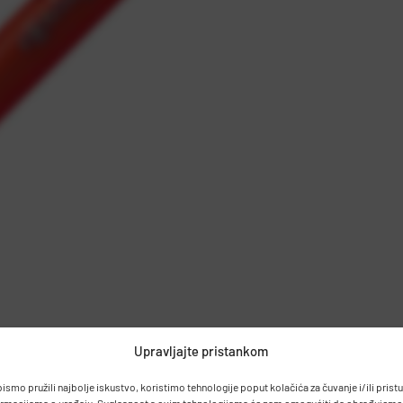
Upravljajte pristankom
bismo pružili najbolje iskustvo, koristimo tehnologije poput kolačića za čuvanje i/ili prist