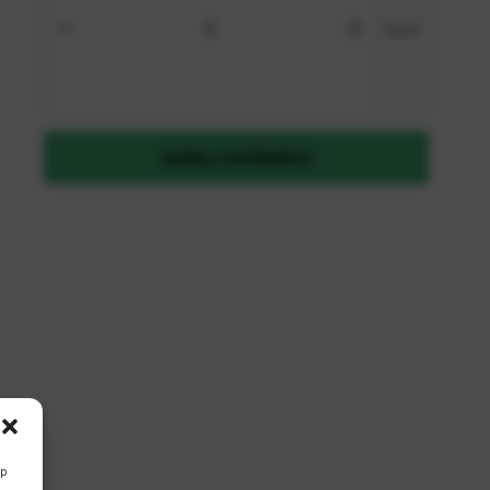
Zaboravili ste lozinku?
kom
REGISTRIRAJ SE KAO B2B KORISNIK
DODAJ U KOŠARICU
up