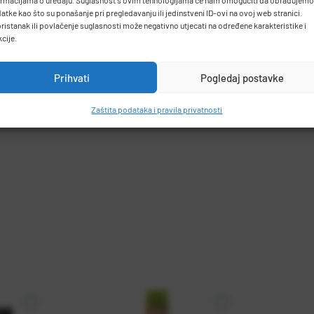
ormacijama o uređaju. Suglasnost s ovim tehnologijama će nam omogućiti da obrađujemo
atke kao što su ponašanje pri pregledavanju ili jedinstveni ID-ovi na ovoj web stranici.
ristanak ili povlačenje suglasnosti može negativno utjecati na određene karakteristike i
kcije.
 hvatištem za što lakše pisanje.
Prihvati
Pogledaj postavke
Zaštita podataka i pravila privatnosti