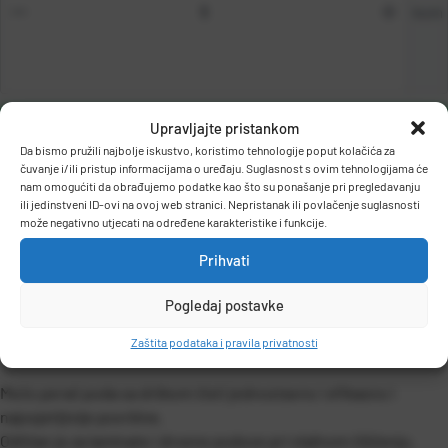
kom
DODAJ U KOŠARICU
Upravljajte pristankom
Da bismo pružili najbolje iskustvo, koristimo tehnologije poput kolačića za
čuvanje i/ili pristup informacijama o uređaju. Suglasnost s ovim tehnologijama će
nam omogućiti da obrađujemo podatke kao što su ponašanje pri pregledavanju
ili jedinstveni ID-ovi na ovoj web stranici. Nepristanak ili povlačenje suglasnosti
može negativno utjecati na određene karakteristike i funkcije.
Prihvati
OPIS PROIZVODA
Pogledaj postavke
Zaštita podataka i pravila privatnosti
Močo perač poda sa drškom čisti jednostavno i efikasno i
najosjetljivije površine.
Odličan je za laminate i drvene podove pri vlažnom čiščenju.