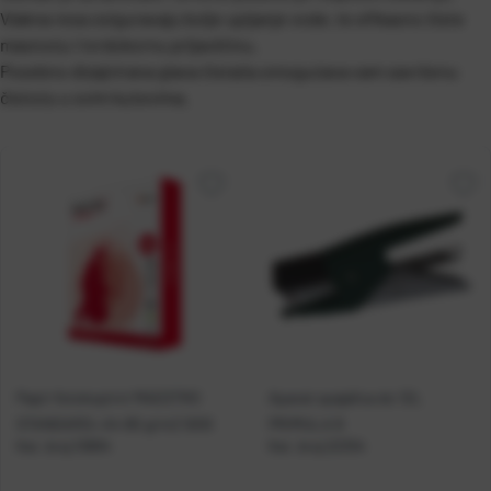
Vlakna resa osiguravaju bolje upijanje vode, te efikasno čiste
masnoću i tvrdokornu prljavštinu.
Posebno dizajnirana glava čistača omogućava vam savršenu
čistoću u svim kutevima.
Papir fotokopirni MAESTRO
Aparat spajalica do 12L
STANDARD+ A4 80 g/m2 500l
PRIMULA 8
Kat. broj:
10894
Kat. broj:
22304