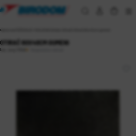
Naslovna
\
ČIŠĆENJE I HIGIJENA
\
Ostalo
\
Otirači
\
Otirač 60x40cm gumeni
OTIRAČ 60X40CM GUMENI
Raspoloživo odmah
Kat. broj:
17556