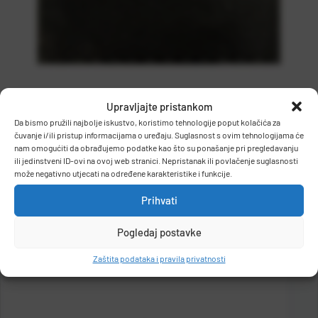
Upravljajte pristankom
Da bismo pružili najbolje iskustvo, koristimo tehnologije poput kolačića za
čuvanje i/ili pristup informacijama o uređaju. Suglasnost s ovim tehnologijama će
nam omogućiti da obrađujemo podatke kao što su ponašanje pri pregledavanju
ili jedinstveni ID-ovi na ovoj web stranici. Nepristanak ili povlačenje suglasnosti
može negativno utjecati na određene karakteristike i funkcije.
Prihvati
Podijelite na:
Pogledaj postavke
Cijena:
6,70 €
+
PDV
Zaštita podataka i pravila privatnosti