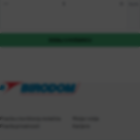
kom
DODAJ U KOŠARICU
Pravila o korištenju kolačića
Misija i vizija
Pravila privatnosti
Karijere