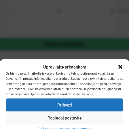
kom
DODAJ U KOŠARICU
Upravljajte pristankom
Da bismo pružili najbolje iskustvo, koristimo tehnologije poput kolačića za
čuvanje i/ili pristup informacijama o uređaju. Suglasnost s ovim tehnologijama će
nam omogućiti da obrađujemo podatke kao što su ponašanje pri pregledavanju
ili jedinstveni ID-ovi na ovoj web stranici. Nepristanak ili povlačenje suglasnosti
može negativno utjecati na određene karakteristike i funkcije.
OPIS PROIZVODA
Prihvati
Pogledaj postavke
Flomaster koji se koristi za trajne natpise po CD/DVD-ima i
plastici.
Zaštita podataka i pravila privatnosti