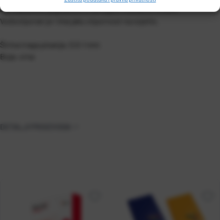
Permanentni, pigmentni s okruglim mekanim vrhom.
Vodootporan je i ima jaku otpornost na svjetlo.
Širina traga pisanja: 0,5-1 mm
Boja: crna
DETALJI PROIZVODA