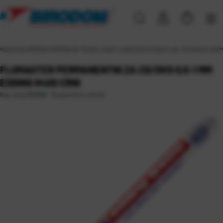
Naslovna
\
UREDSKI MATERIJAL
\
Pisaći, crtaći i ostali pribor
\
Signiri, per. flomasteri, pal
FLOMASTER PERMANENTNI ZA CD/DVD 0,5-1 MM
EDDING 8400 CRNI
Raspoloživo odmah
Kat. broj:
16099