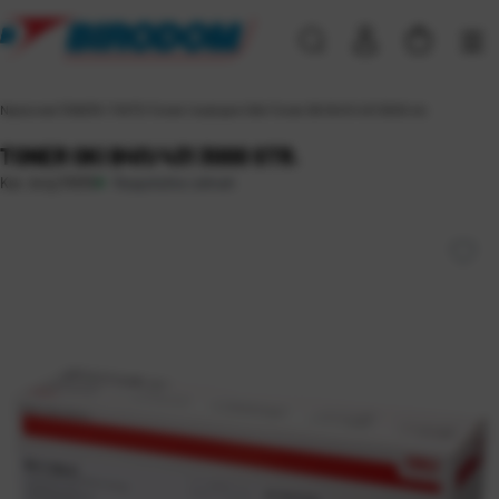
Naslovna
\
TONERI I TINTE
\
Toneri i bubnjevi
\
Oki
\
Toner OKI B411/431 3000 str.
TONER OKI B411/431 3000 STR.
Raspoloživo odmah
Kat. broj:
31635