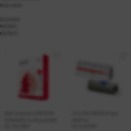
Boja: black
Za pisače:
OKI B411
OKI B431
Papir fotokopirni MAESTRO
Toner OKI ES8453/73 cyan
STANDARD+ A4 80 g/m2 500l
10000 str.
Kat. broj:
10894
Kat. broj:
35857