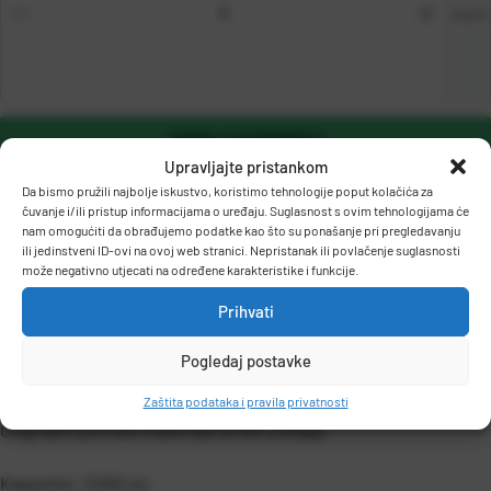
kom
DODAJ U KOŠARICU
Upravljajte pristankom
Da bismo pružili najbolje iskustvo, koristimo tehnologije poput kolačića za
čuvanje i/ili pristup informacijama o uređaju. Suglasnost s ovim tehnologijama će
nam omogućiti da obrađujemo podatke kao što su ponašanje pri pregledavanju
ili jedinstveni ID-ovi na ovoj web stranici. Nepristanak ili povlačenje suglasnosti
može negativno utjecati na određene karakteristike i funkcije.
Prihvati
OPIS PROIZVODA
Pogledaj postavke
Zaštita podataka i pravila privatnosti
Originalni potrošni materijal za OKI uređaje.
Kapacitet: 3.000 str.