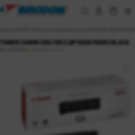
Naslovna
\
TONERI I TINTE
\
Toneri i bubnjevi
\
Canon
\
Toner CANON CRG-725 (LBP 6020/603
TONER CANON CRG-725 (LBP 6020/6030) BLACK
Raspoloživo odmah
Kat. broj:
35404