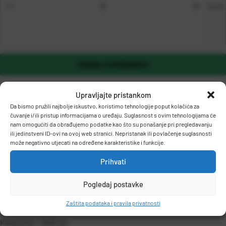
kom
DODAJ U KOŠARICU
Upravljajte pristankom
Da bismo pružili najbolje iskustvo, koristimo tehnologije poput kolačića za
čuvanje i/ili pristup informacijama o uređaju. Suglasnost s ovim tehnologijama će
nam omogućiti da obrađujemo podatke kao što su ponašanje pri pregledavanju
ili jedinstveni ID-ovi na ovoj web stranici. Nepristanak ili povlačenje suglasnosti
može negativno utjecati na određene karakteristike i funkcije.
OPIS PROIZVODA
Prihvati
Pogledaj postavke
CRG-725 - originalni toner za CANON uređaje.
Zaštita podataka i pravila privatnosti
Kapacitet: 1.600 str.