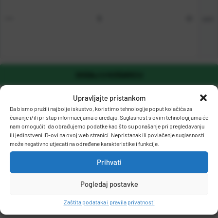
set
DODAJ U KOŠARICU
Upravljajte pristankom
Da bismo pružili najbolje iskustvo, koristimo tehnologije poput kolačića za
čuvanje i/ili pristup informacijama o uređaju. Suglasnost s ovim tehnologijama će
nam omogućiti da obrađujemo podatke kao što su ponašanje pri pregledavanju
ili jedinstveni ID-ovi na ovoj web stranici. Nepristanak ili povlačenje suglasnosti
može negativno utjecati na određene karakteristike i funkcije.
OPIS PROIZVODA
Prihvati
Pogledaj postavke
Zaštita podataka i pravila privatnosti
Fascikl uložni PP mat s otvorom na dvije strane.