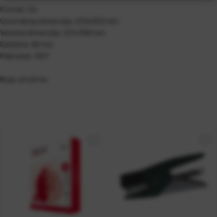
Format: A4
Unutrašnja dimenzija: 220x303 mm
Vanjska dimenzija: 221x306 mm
Debljina: 80 mic
Pakiranje: 50/1
Boja: prozirna