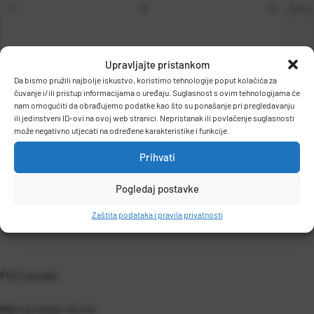
kom
Upravljajte pristankom
Da bismo pružili najbolje iskustvo, koristimo tehnologije poput kolačića za
DODAJ U KOŠARICU
čuvanje i/ili pristup informacijama o uređaju. Suglasnost s ovim tehnologijama će
nam omogućiti da obrađujemo podatke kao što su ponašanje pri pregledavanju
ili jedinstveni ID-ovi na ovoj web stranici. Nepristanak ili povlačenje suglasnosti
može negativno utjecati na određene karakteristike i funkcije.
Prihvati
Pogledaj postavke
OPIS PROIZVODA
Zaštita podataka i pravila privatnosti
PVC ravnalo.
Mjerna skala: 40 cm