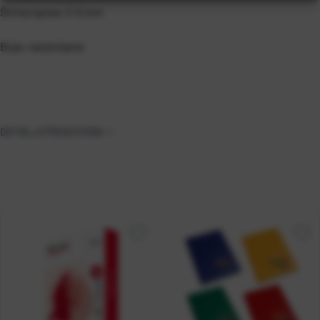
Širina ispisa: 2-5 mm
Boja: narančasta
DETALJI PROIZVODA