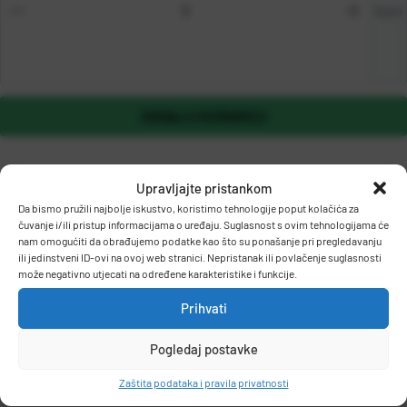
kom
DODAJ U KOŠARICU
Upravljajte pristankom
Da bismo pružili najbolje iskustvo, koristimo tehnologije poput kolačića za
čuvanje i/ili pristup informacijama o uređaju. Suglasnost s ovim tehnologijama će
nam omogućiti da obrađujemo podatke kao što su ponašanje pri pregledavanju
ili jedinstveni ID-ovi na ovoj web stranici. Nepristanak ili povlačenje suglasnosti
može negativno utjecati na određene karakteristike i funkcije.
OPIS PROIZVODA
Prihvati
Pogledaj postavke
Signir s klinastim vrhom i mogućnošću punjenja.
Pogodan za ispis na inkjet dokumentima.
Zaštita podataka i pravila privatnosti