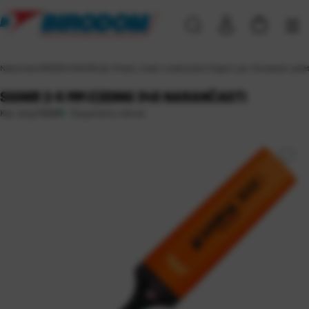
Naslovna
\
UREDSKI MATERIJAL
\
Pisaći, crtaći i ostali pribor
\
Signiri, per. flomasteri, pal
SIGNIR 2-5 MM EDDING 345 NARANČASTI
Raspoloživo odmah
Kat. broj:
15566