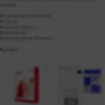
uredajima.
Dimenzije etiketa: 210x297 mm
Format: A4
Broj etiketa na listu: 1
Broj listova: 100
Ukupan broj etiketa: 100 etiketa
Boja: bijela