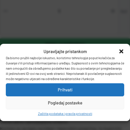
kut
DODAJ U KOŠARICU
Upravljajte pristankom
Da bismo pružili najbolje iskustvo, koristimo tehnologije poput kolačića za
čuvanje i/ili pristup informacijama o uređaju. Suglasnost s ovim tehnologijama će
nam omogućiti da obrađujemo podatke kao što su ponašanje pri pregledavanju
ili jedinstveni ID-ovi na ovoj web stranici. Nepristanak ili povlačenje suglasnosti
može negativno utjecati na određene karakteristike i funkcije.
Prihvati
OPIS PROIZVODA
Pogledaj postavke
Zaštita podataka i pravila privatnosti
Univerzalne samoljepljive etikete.
Koriste se za ispis na inkjet i laserskim pisacima, te kopirnim