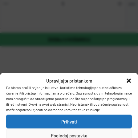
om
DODAJ U KOŠARICU
Upravljajte pristankom
Da bismo pružili najbolje iskustvo, koristimo tehnologije poput kolačića za
čuvanje i/ili pristup informacijama o uređaju. Suglasnost s ovim tehnologijama će
OPIS PROIZVODA
nam omogućiti da obrađujemo podatke kao što su ponašanje pri pregledavanju
ili jedinstveni ID-ovi na ovoj web stranici. Nepristanak ili povlačenje suglasnosti
može negativno utjecati na određene karakteristike i funkcije.
Papir trgovački savijeni - diktando.
Prihvati
Pogledaj postavke
Format: A3