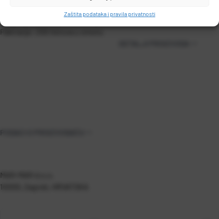
Boja: bijela
Zaštita podataka i pravila privatnosti
Pakiranje: 200 listova u omotu
DETALJI PROIZVODA
PODACI O PROIZVOĐAČU
MAR-MAR d.o.o.
10000, Zagreb, HRVATSKA