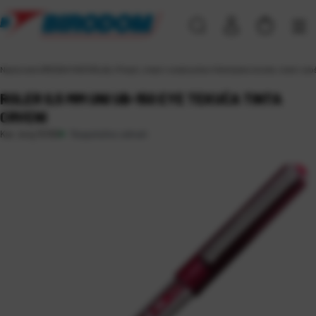
Naslovna
\
UREDSKI MATERIJAL
\
Pisaći, crtaći i ostali pribor
\
Kemijske olovke, roleri i ulo
ROLER 0,5 MM UNI UB-150 EYE TEKUĆA TINTA
CRVENI
Raspoloživo odmah
Kat. broj:
15190