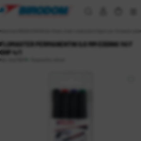
Naslovna
\
UREDSKI MATERIJAL
\
Pisaći, crtaći i ostali pribor
\
Signiri, per. flomasteri, pal
FLOMASTER PERMANENTNI 0,6 MM EDDING 141 F
OHP 4/1
Raspoloživo odmah
Kat. broj:
15611