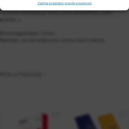
Zaštita podataka i pravila privatnosti
Može se korigirati alkoholom.
Koristi se za pisanje po raznim materijalima (folija, staklo,
plastika...)
Širina traga pisanja: 1,0 mm
Pakiranje: set od 4 boje (crna, crvena, plava i zelena)
DETALJI PROIZVODA