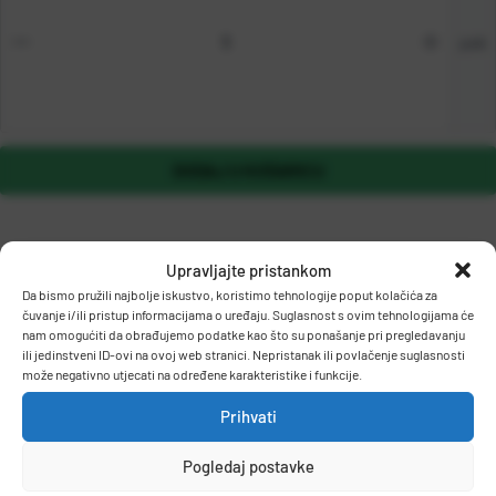
pak
DODAJ U KOŠARICU
Upravljajte pristankom
Da bismo pružili najbolje iskustvo, koristimo tehnologije poput kolačića za
čuvanje i/ili pristup informacijama o uređaju. Suglasnost s ovim tehnologijama će
nam omogućiti da obrađujemo podatke kao što su ponašanje pri pregledavanju
ili jedinstveni ID-ovi na ovoj web stranici. Nepristanak ili povlačenje suglasnosti
OPIS PROIZVODA
može negativno utjecati na određene karakteristike i funkcije.
Prihvati
Permanentni, okrugli vrh, vodootporan, otporan na svjetlo, brzo
Pogledaj postavke
se suši.