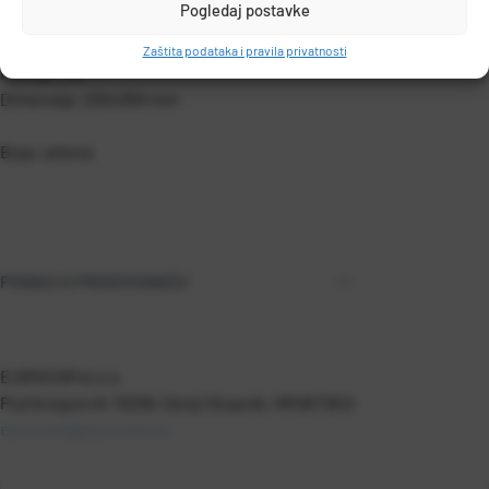
Pogledaj postavke
3 klape i gumica.
Zaštita podataka i pravila privatnosti
Format: A4
Dimenzija: 250x350 mm
Boja: zelena
PODACI O PROIZVOĐAČU
EUROCOM d.o.o.
Pod bregom 8, 10255, Donji Stupnik, HRVATSKA
eurocom@eurocom.hr