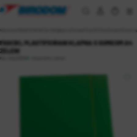
Naslovna
\
UREDSKI MATERIJAL
\
Odlaganje i arhiviranje
\
Fascikli
\
Fascikli plastificirani 
FASCIKL PLASTIFICIRANI KLAPNA S GUMICOM A4
ZELENI
Raspoloživo odmah
Kat. broj:
25204