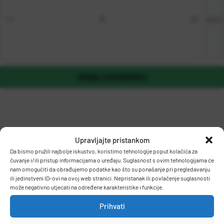
kom
DODAJ U KOŠARICU
Upravljajte pristankom
Da bismo pružili najbolje iskustvo, koristimo tehnologije poput kolačića za
čuvanje i/ili pristup informacijama o uređaju. Suglasnost s ovim tehnologijama će
OPIS PROIZVODA
nam omogućiti da obrađujemo podatke kao što su ponašanje pri pregledavanju
ili jedinstveni ID-ovi na ovoj web stranici. Nepristanak ili povlačenje suglasnosti
može negativno utjecati na određene karakteristike i funkcije.
Prihvati
Plastificirani kartonski fascikl.
Karton: 600 g/m2