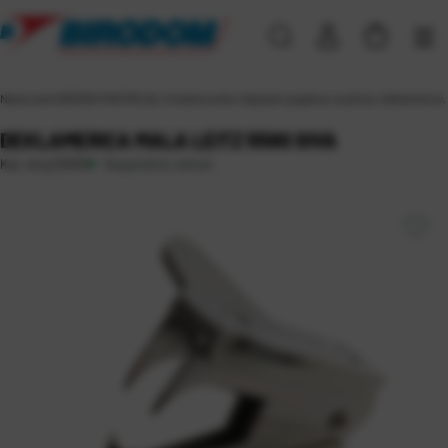
Naslovna
\
UREDSKI MATERIJAL
\
Uredski pribor
\
Aparati spajalice, bušilice, deklamerice,
DEKLAMERICA MALA LEITZ 5590 SIVA
Raspoloživo odmah
Kat. broj:
22033