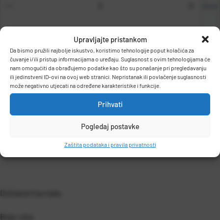
kom
Upravljajte pristankom
Da bismo pružili najbolje iskustvo, koristimo tehnologije poput kolačića za
čuvanje i/ili pristup informacijama o uređaju. Suglasnost s ovim tehnologijama će
DODAJ U KOŠARICU
nam omogućiti da obrađujemo podatke kao što su ponašanje pri pregledavanju
ili jedinstveni ID-ovi na ovoj web stranici. Nepristanak ili povlačenje suglasnosti
može negativno utjecati na određene karakteristike i funkcije.
Prihvati
Pogledaj postavke
Zaštita podataka i pravila privatnosti
OPIS PROIZVODA
Deklamerica mala.
Boja: siva