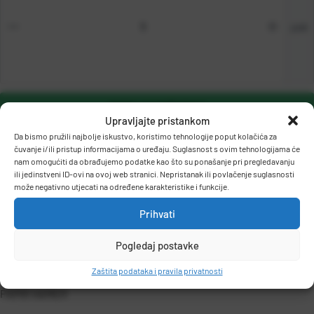
pak
DODAJ U KOŠARICU
Upravljajte pristankom
Da bismo pružili najbolje iskustvo, koristimo tehnologije poput kolačića za
čuvanje i/ili pristup informacijama o uređaju. Suglasnost s ovim tehnologijama će
nam omogućiti da obrađujemo podatke kao što su ponašanje pri pregledavanju
ili jedinstveni ID-ovi na ovoj web stranici. Nepristanak ili povlačenje suglasnosti
može negativno utjecati na određene karakteristike i funkcije.
Prihvati
OPIS PROIZVODA
Pogledaj postavke
Zaštita podataka i pravila privatnosti
PAPIR HAMER