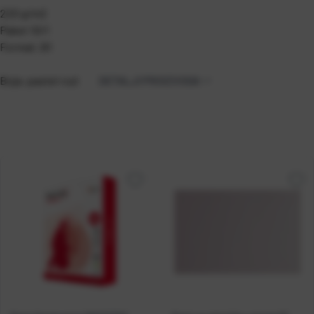
220 g/m2
Paket 10/1
Format: B1
Boja: pastel rozi
DETALJI PROIZVODA