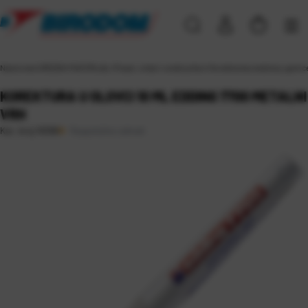
Naslovna
\
UREDSKI MATERIJAL
\
Pisaći, crtaći i ostali pribor
\
Korekturna sredstva, gumice,
KOREKTURA U OLOVCI 10 ML EDDING 7700 METALNI
VRH
Raspoloživo odmah
Kat. broj:
16096