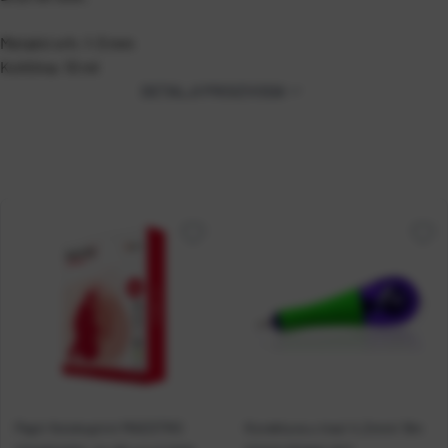
Metalni vrh: 1-3 mm
Količina: 10 ml
DETALJI PROIZVODA
Papir fotokopirni MAESTRO
Korektura u traci 4,2mm/ 8m