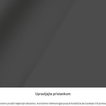
Upravljajte pristankom
bismo pružili najbolje iskustvo, koristimo tehnologije poput kolačića za čuvanje i/ili prist