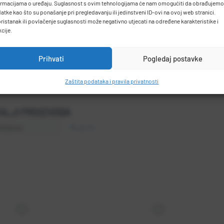
ormacijama o uređaju. Suglasnost s ovim tehnologijama će nam omogućiti da obrađujemo
atke kao što su ponašanje pri pregledavanju ili jedinstveni ID-ovi na ovoj web stranici.
ristanak ili povlačenje suglasnosti može negativno utjecati na određene karakteristike i
kcije.
Prihvati
Pogledaj postavke
Zaštita podataka i pravila privatnosti
ALJI PROIZVODA
amatura
90 g/m2