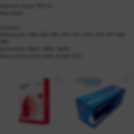
Kapacitet ispisa: 1500 str.
Boja: black
Za pisače:
Samsung ML-1660, 1665, 1667, 1670, 1671, 1675, 1676, 1677, 1865,
1867
Samsung ML-1665K, 1660K, 1865W
Samsung SCX-3200, 3205, 3205W, 3207