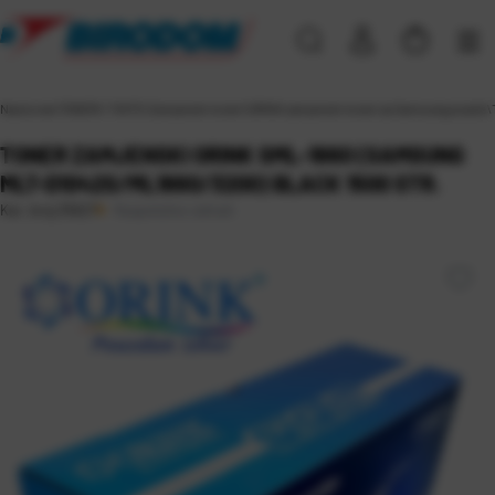
Naslovna
\
TONERI I TINTE
\
Zamjenski toneri
\
ORINK zamjenski toneri za Samsung pisače
\
TONER ZAMJENSKI ORINK SML-1660 (SAMSUNG
MLT-D1042S/ML1660/3200) BLACK 1500 STR.
Raspoloživo odmah
Kat. broj:
35627