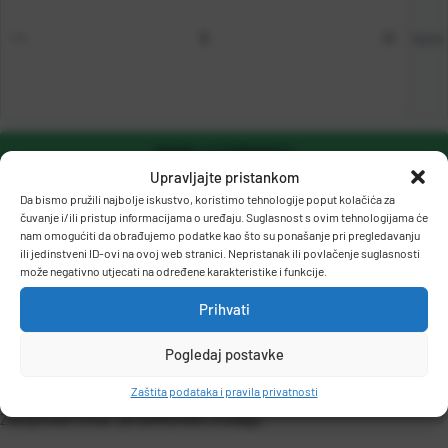
kom
DODAJ U KOŠARICU
Upravljajte pristankom
Da bismo pružili najbolje iskustvo, koristimo tehnologije poput kolačića za
čuvanje i/ili pristup informacijama o uređaju. Suglasnost s ovim tehnologijama će
nam omogućiti da obrađujemo podatke kao što su ponašanje pri pregledavanju
ili jedinstveni ID-ovi na ovoj web stranici. Nepristanak ili povlačenje suglasnosti
može negativno utjecati na određene karakteristike i funkcije.
Prihvati
OPIS PROIZVODA
Pogledaj postavke
Zaštita podataka i pravila privatnosti
Zamjenski toner za SAMSUNG uređaje.