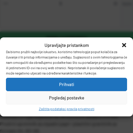
kom
DODAJ U KOŠARICU
Upravljajte pristankom
Da bismo pružili najbolje iskustvo, koristimo tehnologije poput kolačića za
čuvanje i/ili pristup informacijama o uređaju. Suglasnost s ovim tehnologijama će
nam omogućiti da obrađujemo podatke kao što su ponašanje pri pregledavanju
ili jedinstveni ID-ovi na ovoj web stranici. Nepristanak ili povlačenje suglasnosti
može negativno utjecati na određene karakteristike i funkcije.
Prihvati
OPIS PROIZVODA
Pogledaj postavke
Zaštita podataka i pravila privatnosti
Bušilica s 2 rupe koja buši do 25 listova ili debljinu 2,5 mm.
Prozirni spremnik za otpadni papir i plastični graničnik za
formate A4, A5 i A6.