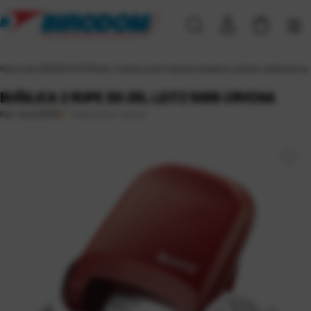
Naslovna
\
UREDSKI MATERIJAL
\
Uredski pribor
\
Aparati spajalice, bušilice, deklamerice,
BUŠILICA 2 RUPE DO 25L LEITZ 5005 CRVENA
Raspoloživo odmah
Kat. broj:
22015