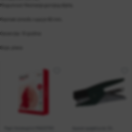
Mogućnost fiksiranja gornjeg dijela.
Razmak između rupa je 80 mm.
Garancija: 10 godina
Boja: plava
Papir fotokopirni MAESTRO
Aparat spajalica do 12L