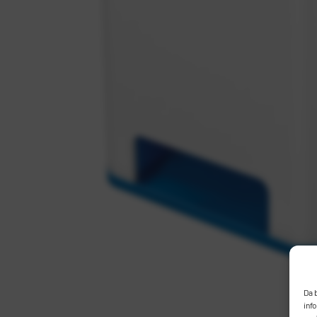
Da 
inf