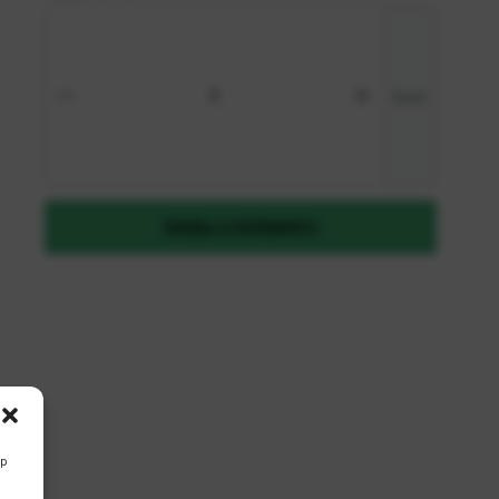
Zaboravili ste lozinku?
kom
REGISTRIRAJ SE KAO B2B KORISNIK
DODAJ U KOŠARICU
up