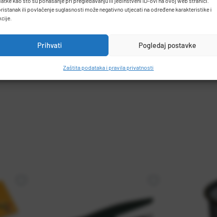
atke kao što su ponašanje pri pregledavanju ili jedinstveni ID-ovi na ovoj web stranici.
ristanak ili povlačenje suglasnosti može negativno utjecati na određene karakteristike i
kcije.
Prihvati
Pogledaj postavke
Zaštita podataka i pravila privatnosti