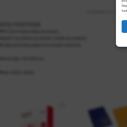
pod
Nep
fun
Podijelite na:
OPIS PROIZVODA
PVC četvrtasta čaša za olovke.
Sadrži 1 pretinac za olovke i držač za mobitel.
Držač povećava glasnoću zvuka mobitela.
Dimenzije: 10x10x9 cm
Boja: bijelo-plava