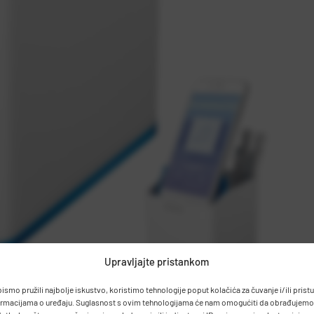
Upravljajte pristankom
bismo pružili najbolje iskustvo, koristimo tehnologije poput kolačića za čuvanje i/ili prist
ormacijama o uređaju. Suglasnost s ovim tehnologijama će nam omogućiti da obrađujemo