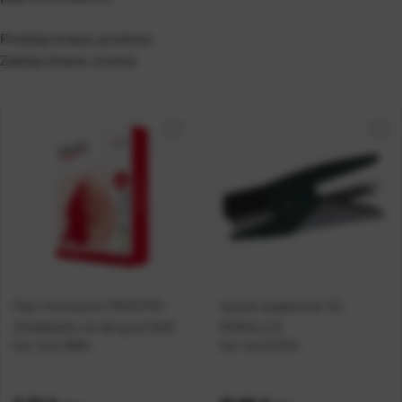
Prednja strana: prozirna
Zadnja strana: crvena
Papir fotokopirni MAESTRO
Aparat spajalica do 12L
STANDARD+ A4 80 g/m2 500l
PRIMULA 8
Kat. broj:
10894
Kat. broj:
22304