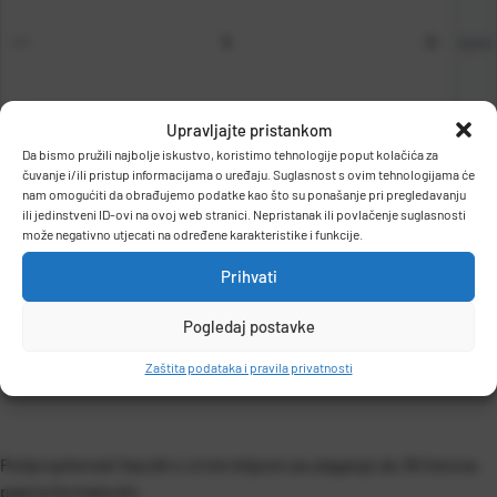
kom
Upravljajte pristankom
Da bismo pružili najbolje iskustvo, koristimo tehnologije poput kolačića za
DODAJ U KOŠARICU
čuvanje i/ili pristup informacijama o uređaju. Suglasnost s ovim tehnologijama će
nam omogućiti da obrađujemo podatke kao što su ponašanje pri pregledavanju
ili jedinstveni ID-ovi na ovoj web stranici. Nepristanak ili povlačenje suglasnosti
može negativno utjecati na određene karakteristike i funkcije.
Prihvati
Pogledaj postavke
OPIS PROIZVODA
Zaštita podataka i pravila privatnosti
Polipropilenski fascikl s crnim klipom za ulaganje do 30 listova
papira formata A4.