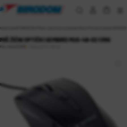
Naslovna
\
INFORMATIKA
\
Miševi, tipkovnice i podloge
\
Miševi
\
Miš žični optički GEMBIR
MIŠ ŽIČNI OPTIČKI GEMBIRD MUS-4B-02 CRNI
Raspoloživo odmah
Kat. broj:
22230