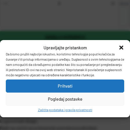
kom
DODAJ U KOŠARICU
Upravljajte pristankom
Da bismo pružili najbolje iskustvo, koristimo tehnologije poput kolačića za
čuvanje i/ili pristup informacijama o uređaju. Suglasnost s ovim tehnologijama će
nam omogućiti da obrađujemo podatke kao što su ponašanje pri pregledavanju
ili jedinstveni ID-ovi na ovoj web stranici. Nepristanak ili povlačenje suglasnosti
može negativno utjecati na određene karakteristike i funkcije.
Prihvati
OPIS PROIZVODA
Pogledaj postavke
Zaštita podataka i pravila privatnosti
Žični miš GEMBIRD MUS-4B-02.
Ergonomski dizajn.
Radi na većini površina (nije potrebna podloška).