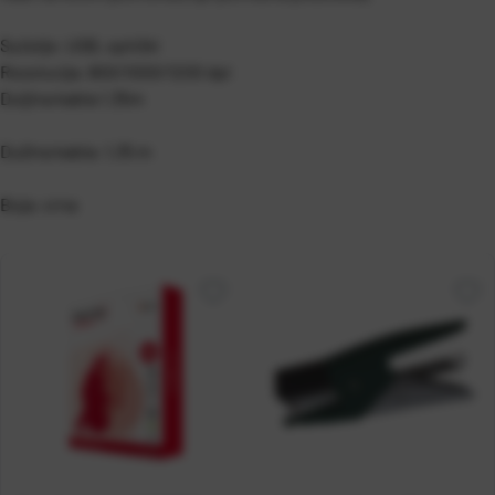
Sučelje: USB, optički
Rezolucija: 800/1000/1200 dpi
Duljina kabla 1.35m
Dužina kabla: 1,35 m
Boja: crna