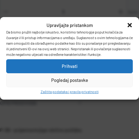
kom
Upravljajte pristankom
Da bismo pružili najbolje iskustvo, koristimo tehnologije poput kolačića za
čuvanje i/ili pristup informacijama o uređaju. Suglasnost s ovim tehnologijama će
nam omogućiti da obrađujemo podatke kao što su ponašanje pri pregledavanju
DODAJ U KOŠARICU
ili jedinstveni ID-ovi na ovoj web stranici. Nepristanak ili povlačenje suglasnosti
može negativno utjecati na određene karakteristike i funkcije.
Prihvati
Pogledaj postavke
Zaštita podataka i pravila privatnosti
OPIS PROIZVODA
P-3B - prijamna knjiga-obične pošiljke.