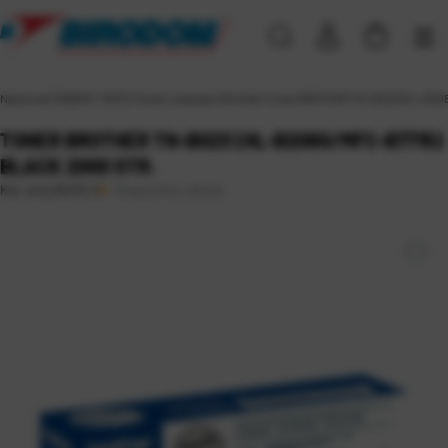
Naslovna
\
TONERI I TINTE
\
Toneri i bubnjevi
\
Brother
\
Toner BROTHER TN-B023 (HL-B2080
TONER BROTHER TN-B023 (HL-B2080/MFC-B7715)
BLACK 2000 STR.
Raspoloživo odmah
Kat. broj:
35370-3