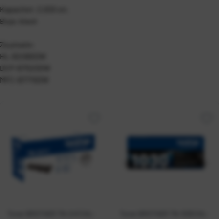
Kapacitet: 2.000 str.
Boja: black
Za pisače:
HL-B2080DW
DCP-B7520DW
MFC-B7715DW
Toner BROTHER TN-2411 (HL-
Toner BROTHER TN-1030 (HL-