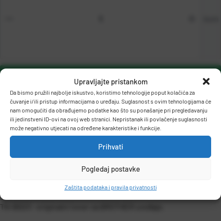
kom
DODAJ U KOŠARICU
Upravljajte pristankom
Da bismo pružili najbolje iskustvo, koristimo tehnologije poput kolačića za
čuvanje i/ili pristup informacijama o uređaju. Suglasnost s ovim tehnologijama će
nam omogućiti da obrađujemo podatke kao što su ponašanje pri pregledavanju
ili jedinstveni ID-ovi na ovoj web stranici. Nepristanak ili povlačenje suglasnosti
može negativno utjecati na određene karakteristike i funkcije.
Prihvati
OPIS PROIZVODA
Pogledaj postavke
Zaštita podataka i pravila privatnosti
TN-B023 - originalni toner za BROTHER uređaje.